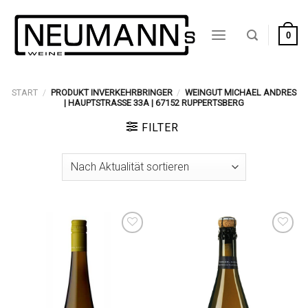
Zum
Inhalt
0
springen
START
/
PRODUKT INVERKEHRBRINGER
/
WEINGUT MICHAEL ANDRES
| HAUPTSTRASSE 33A | 67152 RUPPERTSBERG
FILTER
Auf die
Auf die
Wunschliste
Wunschliste