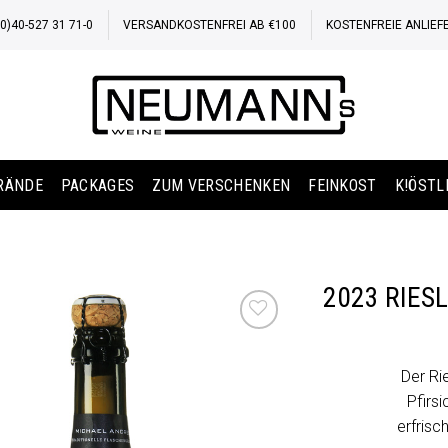
)40-527 31 71-0
VERSANDKOSTENFREI AB €100
KOSTENFREIE ANLIEF
BRÄNDE
PACKAGES
ZUM VERSCHENKEN
FEINKOST
K!ÖSTL
2023 RIES
Auf die
Wunschliste
Der Rie
Pfirsi
erfris