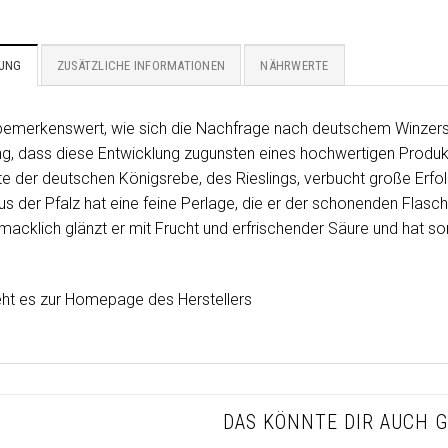
BUNG
ZUSÄTZLICHE INFORMATIONEN
NÄHRWERTE
 bemerkenswert, wie sich die Nachfrage nach deutschem Winzersekt
g, dass diese Entwicklung zugunsten eines hochwertigen Produkte
te der deutschen Königsrebe, des Rieslings, verbucht große Erfol
us der Pfalz hat eine feine Perlage, die er der schonenden Flasch
acklich glänzt er mit Frucht und erfrischender Säure und hat som
ht es zur Homepage des Herstellers
DAS KÖNNTE DIR AUCH G