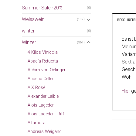
Summer Sale -20%
(0)
Weisswein
(182)
BESCHREI
winter
(0)
Es ist
Winzer
(361)
Meinun
4 Kilos Vinícola
Varian
Abadía Retuerta
Sekt a
Geschm
Achim von Oetinger
Wohl!
Acústic Celler
AIX Rosé
Hier
ge
Alexander Laible
Alois Lageder
Alois Lageder - Riff
Altamora
Andreas Weigand