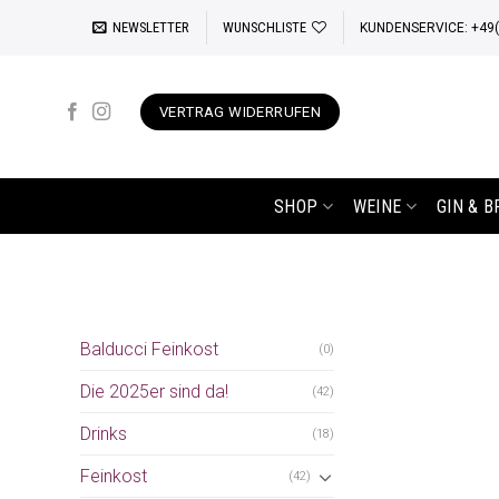
Zum
NEWSLETTER
WUNSCHLISTE
KUNDENSERVICE: +49(0
Inhalt
springen
VERTRAG WIDERRUFEN
SHOP
WEINE
GIN & 
Balducci Feinkost
(0)
Die 2025er sind da!
(42)
Drinks
(18)
Feinkost
(42)