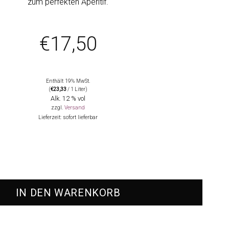
zum perfekten Apéritif.
€
17,50
Enthält 19% MwSt.
(
€
23,33
/ 1 Liter)
Alk. 12 % vol
zzgl.
Versand
Lieferzeit: sofort lieferbar
Sekt Brut, Weingut Michael Andres Menge
IN DEN WARENKORB