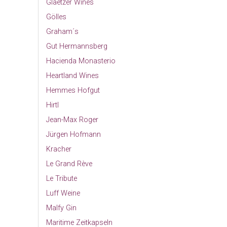
Glaetzer Wines
Gölles
Graham´s
Gut Hermannsberg
Hacienda Monasterio
Heartland Wines
Hemmes Hofgut
Hirtl
Jean-Max Roger
Jürgen Hofmann
Kracher
Le Grand Rève
Le Tribute
Luff Weine
Malfy Gin
Maritime Zeitkapseln