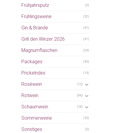
Frühjahrsputz
(0)
Frühlingsweine
(32)
Gin & Brände
(41)
Grill den Winzer 2026
(41)
Magnumflaschen
(26)
Packages
(40)
Prickelndes
(14)
Roséwein
(15)
Rotwein
(96)
Schaumwein
(18)
Sommerweine
(35)
Sonstiges
(0)