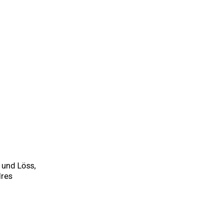
Auf die
Wunschliste
und Löss,
dres