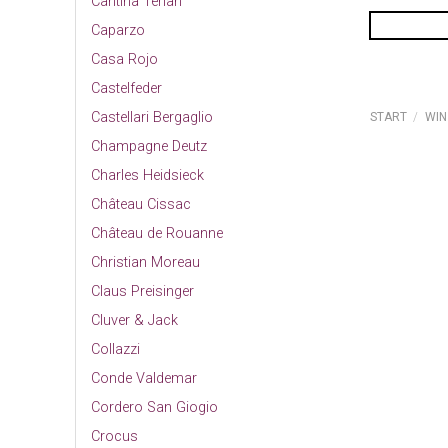
Cantina Terlan
Caparzo
Casa Rojo
Castelfeder
Castellari Bergaglio
START
/
WIN
Champagne Deutz
Charles Heidsieck
Château Cissac
Château de Rouanne
Christian Moreau
Claus Preisinger
Cluver & Jack
Collazzi
Conde Valdemar
Cordero San Giogio
Crocus