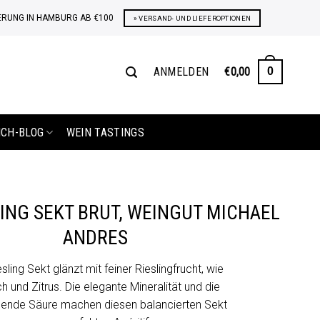
ERUNG IN HAMBURG AB €100
» VERSAND- UND LIEFEROPTIONEN
ANMELDEN
€
0,00
0
ICH-BLOG
WEIN TASTINGS
LING SEKT BRUT, WEINGUT MICHAEL
ANDRES
sling Sekt glänzt mit feiner Rieslingfrucht, wie
ch und Zitrus. Die elegante Mineralität und die
chende Säure machen diesen balancierten Sekt