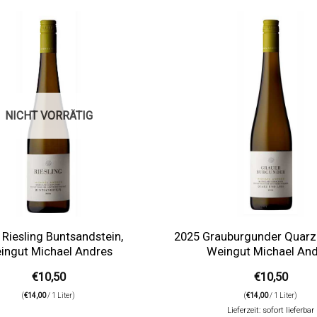
Auf die
Wunschliste
NICHT VORRÄTIG
 Riesling Buntsandstein,
2025 Grauburgunder Quarz 
ingut Michael Andres
Weingut Michael An
€
10,50
€
10,50
(
€
14,00
/ 1 Liter)
(
€
14,00
/ 1 Liter)
Lieferzeit: sofort lieferbar