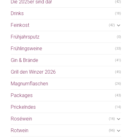
Die 2025er sind da!
(42)
Drinks
(18)
Feinkost
(42)
Frühjahrsputz
(0)
Frühlingsweine
(33)
Gin & Brände
(41)
Grill den Winzer 2026
(45)
Magnumflaschen
(26)
Packages
(43)
Prickelndes
(14)
Roséwein
(16)
Rotwein
(96)