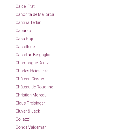
Cà dei Frati
Canonita de Mallorca
Cantina Terlan
Caparzo
Casa Rojo
Castelfeder
Castellari Bergaglio
Champagne Deutz
Charles Heidsieck
Château Cissac
Château de Rouanne
Christian Moreau
Claus Preisinger
Cluver & Jack
Collazzi
Conde Valdemar