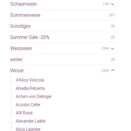
Schaumwein
(18)
Sommerweine
(37)
Sonstiges
(0)
Summer Sale -20%
(0)
Weisswein
(184)
winter
(0)
Winzer
(364)
4 Kilos Vinícola
Abadía Retuerta
Achim von Oetinger
Acústic Celler
AIX Rosé
Alexander Laible
Alois Lageder