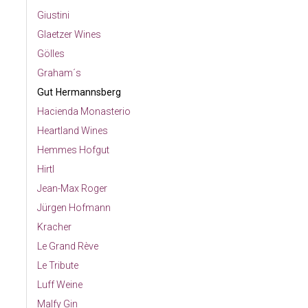
Giustini
Glaetzer Wines
Gölles
Graham´s
Gut Hermannsberg
Hacienda Monasterio
Heartland Wines
Hemmes Hofgut
Hirtl
Jean-Max Roger
Jürgen Hofmann
Kracher
Le Grand Rève
Le Tribute
Luff Weine
Malfy Gin