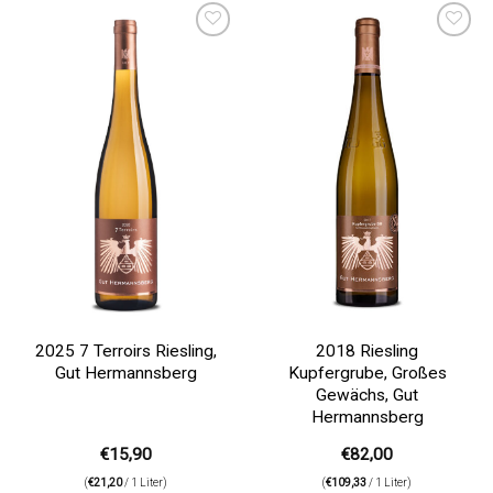
Auf die
Auf die
Wunschliste
Wunschliste
2025 7 Terroirs Riesling,
2018 Riesling
Gut Hermannsberg
Kupfergrube, Großes
Gewächs, Gut
Hermannsberg
€
15,90
€
82,00
(
€
21,20
/ 1 Liter)
(
€
109,33
/ 1 Liter)