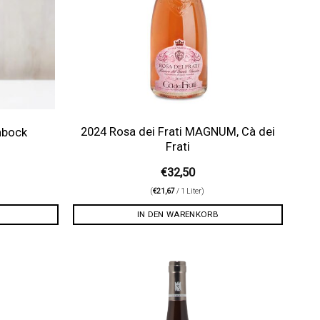
2024 Rosa dei Frati MAGNUM, Cà dei
hbock
Frati
€
32,50
(
€
21,67
/ 1 Liter)
IN DEN WARENKORB
Auf die
Auf die
Wunschliste
Wunschliste