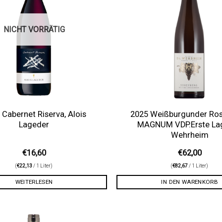
NICHT VORRÄTIG
 Cabernet Riserva, Alois
2025 Weißburgunder Ro
Lageder
MAGNUM VDP.Erste Lage
Wehrheim
€
16,60
€
62,00
(
€
22,13
/ 1 Liter)
(
€
82,67
/ 1 Liter)
WEITERLESEN
IN DEN WARENKORB