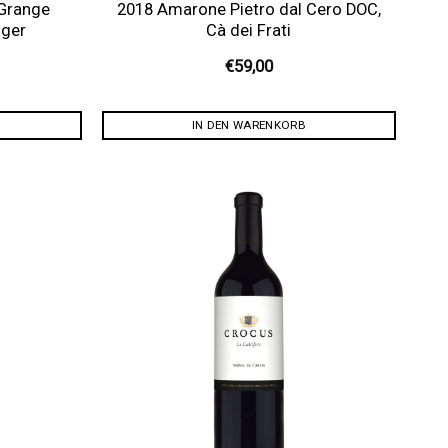
 Grange
2018 Amarone Pietro dal Cero DOC,
oger
Cà dei Frati
€
59,00
IN DEN WARENKORB
Auf die
Auf die
Wunschliste
Wunschliste