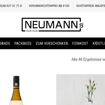
)40-527 31 71-0
VERSANDKOSTENFREI AB €100
KOSTENFREIE ANLIEF
BRÄNDE
PACKAGES
ZUM VERSCHENKEN
FEINKOST
K!ÖSTL
Alle 46 Ergebnisse 
Auf die
Wunschliste