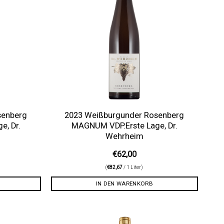
senberg
2023 Weißburgunder Rosenberg
, Dr.
MAGNUM VDP.Erste Lage, Dr.
Wehrheim
€
62,00
(
€
82,67
/ 1 Liter)
IN DEN WARENKORB