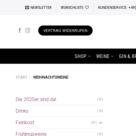
Zum
NEWSLETTER
WUNSCHLISTE
KUNDENSERVICE: +49(0
Inhalt
springen
VERTRAG WIDERRUFEN
SHOP
WEINE
GIN & 
START
/
WEIHNACHTSWEINE
Die 2025er sind da!
(42)
Drinks
(18)
Feinkost
(42)
Frühlingsweine
(32)