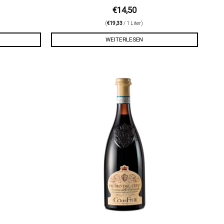
€
14,50
(
€
19,33
/ 1 Liter)
WEITERLESEN
Auf die
Auf die
Wunschliste
Wunschliste