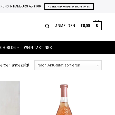
ERUNG IN HAMBURG AB €100
» VERSAND- UND LIEFEROPTIONEN
ANMELDEN
€
0,00
0
ICH-BLOG
WEIN TASTINGS
Nach
werden angezeigt
Aktualität
sortiert
Auf die
Auf die
Wunschliste
Wunschliste