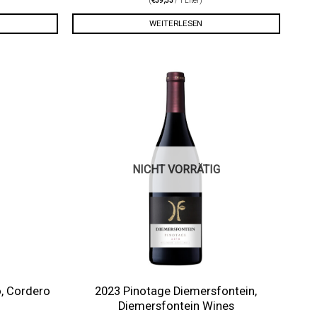
(
€
39,33
/ 1 Liter)
WEITERLESEN
Auf die
Auf die
Wunschliste
Wunschliste
NICHT VORRÄTIG
o, Cordero
2023 Pinotage Diemersfontein,
Diemersfontein Wines