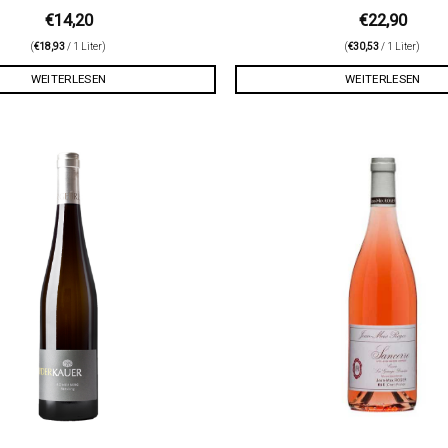
€
14,20
€
22,90
(
€
18,93
/ 1 Liter)
(
€
30,53
/ 1 Liter)
WEITERLESEN
WEITERLESEN
Auf die
Wunschliste