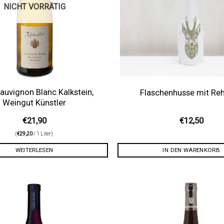
NICHT VORRÄTIG
auvignon Blanc Kalkstein,
Flaschenhusse mit Re
Weingut Künstler
€
21,90
€
12,50
(
€
29,20
/ 1 Liter)
WEITERLESEN
IN DEN WARENKORB
Auf die
Wunschliste