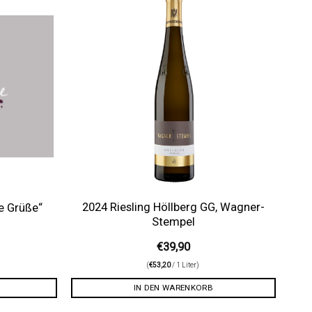
Auf die
Auf die
Wunschliste
Wunschliste
2024 Riesling Höllberg GG, Wagner-
e Grüße“
Stempel
€
39,90
(
€
53,20
/ 1 Liter)
IN DEN WARENKORB