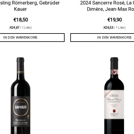
esling Römerberg, Gebrüder
2024 Sancerre Rosé, La
Kauer
Dimère, Jean-Max R
€
18,50
€
19,90
(
€
24,67
/ 1 Liter)
(
€
26,53
/ 1 Liter)
IN DEN WARENKORB
IN DEN WARENKORB
Auf die
Wunschliste