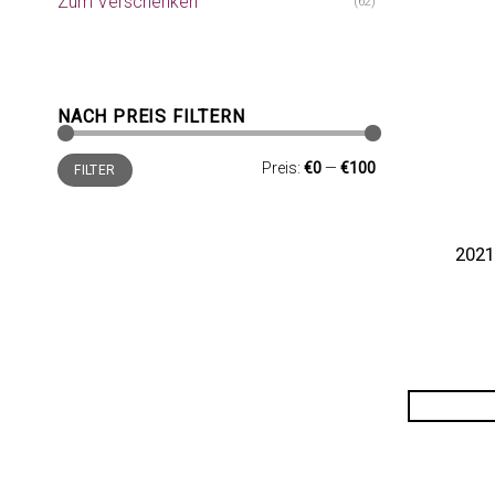
Zum Verschenken
(62)
NACH PREIS FILTERN
Min.
Max.
Preis:
€0
—
€100
FILTER
Preis
Preis
2021