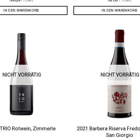
(
€
53,20
/ 1 Liter)
(
€
21,07
/ 1 Liter)
IN DEN WARENKORB
IN DEN WARENKORB
Auf die
Wunschliste
NICHT VORRÄTIG
NICHT VORRÄTIG
2021 Barbera Riserva Fred
TRIO Rotwein, Zimmerle
San Giorgio