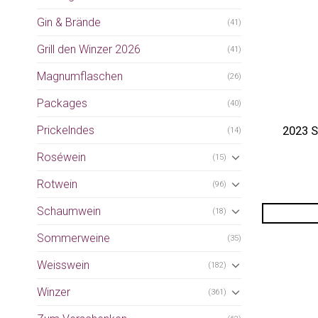
Gin & Brände
(41)
Grill den Winzer 2026
(41)
Magnumflaschen
(26)
Packages
(40)
Prickelndes
2023 S
(14)
Roséwein
(15)
Rotwein
(96)
Schaumwein
(18)
Sommerweine
(35)
Weisswein
(182)
Winzer
(361)