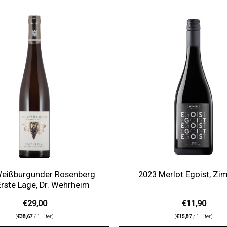
Auf die
Wunschliste
Weißburgunder Rosenberg
2023 Merlot Egoist, Zi
rste Lage, Dr. Wehrheim
€
29,00
€
11,90
(
€
38,67
/ 1 Liter)
(
€
15,87
/ 1 Liter)