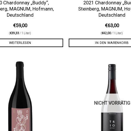
0 Chardonnay „Buddy“,
2021 Chardonnay „Bu
berg, MAGNUM, Hofmann,
Steinberg, MAGNUM, Ho
Deutschland
Deutschland
€
59,00
€
63,00
(
€
39,33
/ 1 Liter)
(
€
42,00
/ 1 Liter)
WEITERLESEN
IN DEN WARENKORB
Auf die
Wunschliste
NICHT VORRÄTIG