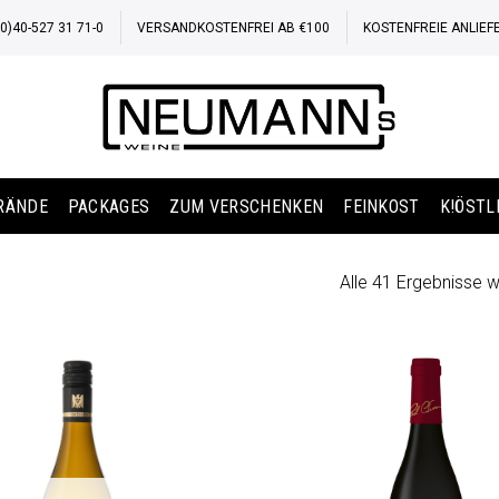
)40-527 31 71-0
VERSANDKOSTENFREI AB €100
KOSTENFREIE ANLIEF
BRÄNDE
PACKAGES
ZUM VERSCHENKEN
FEINKOST
K!ÖSTL
Alle 41 Ergebnisse 
Auf die
Wunschliste