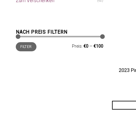
Zum Verschenken
(62)
NACH PREIS FILTERN
Min.
Max.
Preis:
€0
—
€100
FILTER
Preis
Preis
2023 Pi