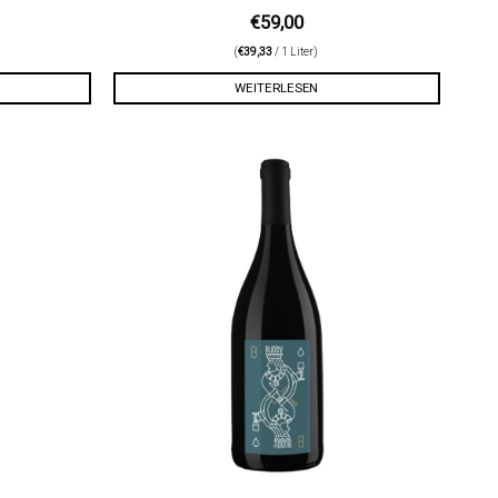
€
59,00
(
€
39,33
/ 1 Liter)
WEITERLESEN
Auf die
Auf die
Wunschliste
Wunschliste