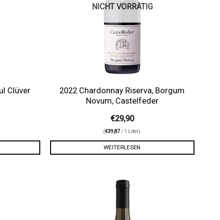
NICHT VORRÄTIG
ul Clüver
2022 Chardonnay Riserva, Borgum
Novum, Castelfeder
€
29,90
(
€
39,87
/ 1 Liter)
WEITERLESEN
Auf die
Auf die
Wunschliste
Wunschliste