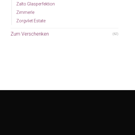
Zalto Glasperfektion
Zimmerle
Zorgvliet Estate
Zum Verschenken
(62)