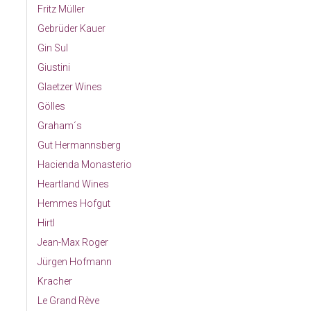
Fritz Müller
Gebrüder Kauer
Gin Sul
Giustini
Glaetzer Wines
Gölles
Graham´s
Gut Hermannsberg
Hacienda Monasterio
Heartland Wines
Hemmes Hofgut
Hirtl
Jean-Max Roger
Jürgen Hofmann
Kracher
Le Grand Rève