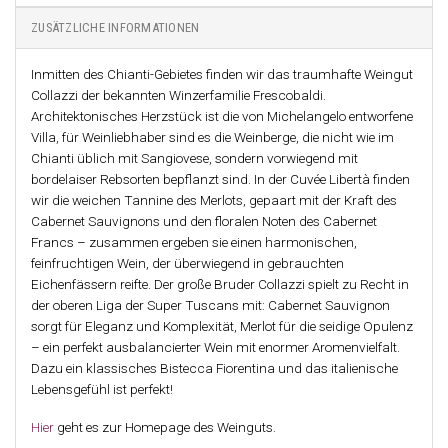
ZUSÄTZLICHE INFORMATIONEN
Inmitten des Chianti-Gebietes finden wir das traumhafte Weingut
Collazzi der bekannten Winzerfamilie Frescobaldi.
Architektonisches Herzstück ist die von Michelangelo entworfene
Villa, für Weinliebhaber sind es die Weinberge, die nicht wie im
Chianti üblich mit Sangiovese, sondern vorwiegend mit
bordelaiser Rebsorten bepflanzt sind. In der Cuvée Libertà finden
wir die weichen Tannine des Merlots, gepaart mit der Kraft des
Cabernet Sauvignons und den floralen Noten des Cabernet
Francs – zusammen ergeben sie einen harmonischen,
feinfruchtigen Wein, der überwiegend in gebrauchten
Eichenfässern reifte. Der große Bruder Collazzi spielt zu Recht in
der oberen Liga der Super Tuscans mit: Cabernet Sauvignon
sorgt für Eleganz und Komplexität, Merlot für die seidige Opulenz
– ein perfekt ausbalancierter Wein mit enormer Aromenvielfalt.
Dazu ein klassisches Bistecca Fiorentina und das italienische
Lebensgefühl ist perfekt!
Hier
geht es zur Homepage des Weinguts.