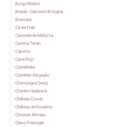
Borgo Molino
Braida - Giacomo Bologna
Brancaia
Cà dei Frati
Canonita de Mallorca
Cantina Terlan
Caparzo
Casa Rojo
Castelfeder
Castellari Bergaglio
Champagne Deutz
Charles Heidsieck
Château Cissac
Château de Rouanne
Christian Moreau
Claus Preisinger