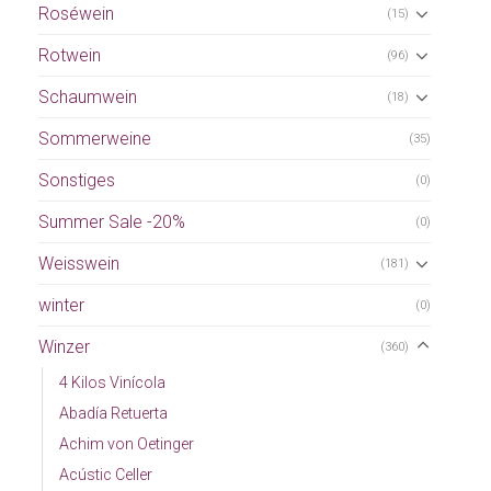
Roséwein
(15)
Rotwein
(96)
Schaumwein
(18)
Sommerweine
(35)
Sonstiges
(0)
Summer Sale -20%
(0)
Weisswein
(181)
winter
(0)
Winzer
(360)
4 Kilos Vinícola
Abadía Retuerta
Achim von Oetinger
Acústic Celler