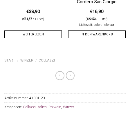
Cordero San Giorgio
€
38,90
€
16,90
(
€
51,87
/ 1 Liter)
(
€
22,53
/ 1 Liter)
Lieferzeit: sofort lieferbar
WEITERLESEN
IN DEN WARENKORB
START
/
WINZER
/
COLLAZZI
Artikelnummer:
41001-20
Kategorien:
Collazzi
,
Italien
,
Rotwein
,
Winzer