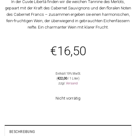
In der Cuvée Libertà finden wir die weichen Tannine des Merlots,
gepaart mit der Kraft des Cabernet Sauvignons und den floralen Noten
des Cabernet Francs – zusammen ergeben sie einen harmonischen,
fein-fruchtigen Wein, der überwiegend in gebrauchten Eichenfässern
reifte. Ein charmanter Wein mit klarer Frucht.
€
16,50
Enthält 19% MwSt.
(
€
22,00
/ 1 Liter)
zzgl.
Versand
Nicht vorrätig
BESCHREIBUNG