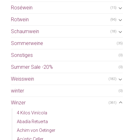
Roséwein
(15)
Rotwein
(96)
Schaumwein
(18)
Sommerweine
(35)
Sonstiges
(0)
Summer Sale -20%
(0)
Weisswein
(182)
winter
(0)
Winzer
(361)
4 Kilos Vinícola
Abadía Retuerta
Achim von Oetinger
Acústic Celler