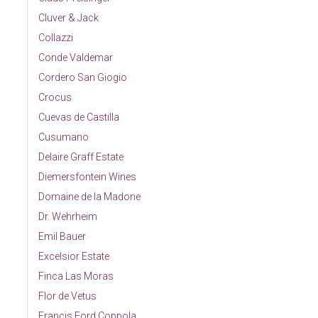
Cluver & Jack
Collazzi
Conde Valdemar
Cordero San Giogio
Crocus
Cuevas de Castilla
Cusumano
Delaire Graff Estate
Diemersfontein Wines
Domaine de la Madone
Dr. Wehrheim
Emil Bauer
Excelsior Estate
Finca Las Moras
Flor de Vetus
Francis Ford Coppola