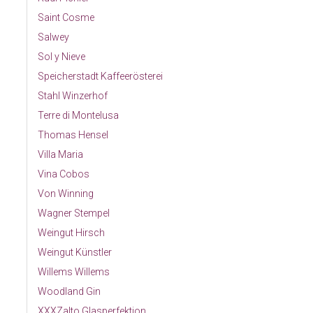
Saint Cosme
Salwey
Sol y Nieve
Speicherstadt Kaffeerösterei
Stahl Winzerhof
Terre di Montelusa
Thomas Hensel
Villa Maria
Vina Cobos
Von Winning
Wagner Stempel
Weingut Hirsch
Weingut Künstler
Willems Willems
Woodland Gin
XXXZalto Glasperfektion