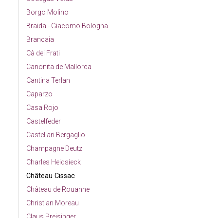
Borgo Molino
Braida - Giacomo Bologna
Brancaia
Cà dei Frati
Canonita de Mallorca
Cantina Terlan
Caparzo
Casa Rojo
Castelfeder
Castellari Bergaglio
Champagne Deutz
Charles Heidsieck
Château Cissac
Château de Rouanne
Christian Moreau
Claus Preisinger