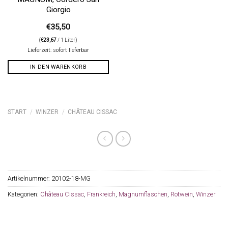
Giorgio
€
35,50
(
€
23,67
/ 1 Liter)
Lieferzeit: sofort lieferbar
IN DEN WARENKORB
START
/
WINZER
/
CHÂTEAU CISSAC
Artikelnummer:
20102-18-MG
Kategorien:
Château Cissac
,
Frankreich
,
Magnumflaschen
,
Rotwein
,
Winzer