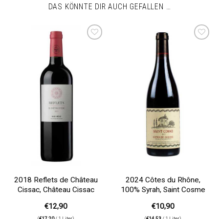
DAS KÖNNTE DIR AUCH GEFALLEN …
Auf die
Auf die
Wunschliste
Wunschliste
2018 Reflets de Château
2024 Côtes du Rhône,
Cissac, Château Cissac
100% Syrah, Saint Cosme
€
12,90
€
10,90
(
€
17,20
/ 1 Liter)
(
€
14,53
/ 1 Liter)