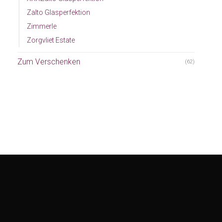
Zalto Glasperfektion
Zimmerle
Zorgvliet Estate
Zum Verschenken
(62)