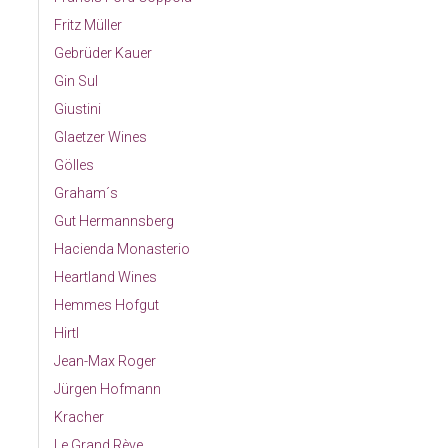
Fritz Müller
Gebrüder Kauer
Gin Sul
Giustini
Glaetzer Wines
Gölles
Graham´s
Gut Hermannsberg
Hacienda Monasterio
Heartland Wines
Hemmes Hofgut
Hirtl
Jean-Max Roger
Jürgen Hofmann
Kracher
Le Grand Rève