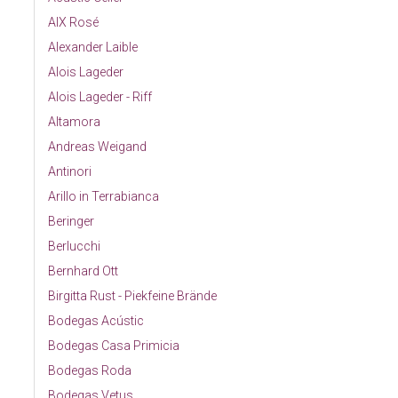
AIX Rosé
Alexander Laible
Alois Lageder
Alois Lageder - Riff
Altamora
Andreas Weigand
Antinori
Arillo in Terrabianca
Beringer
Berlucchi
Bernhard Ott
Birgitta Rust - Piekfeine Brände
Bodegas Acústic
Bodegas Casa Primicia
Bodegas Roda
Bodegas Vetus