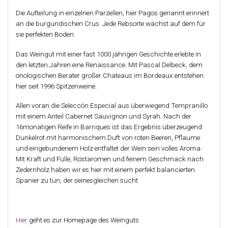
Die Aufteilung in einzelnen Parzellen, hier Pagos genannt erinnert
an die burgundischen Crus. Jede Rebsorte wächst auf dem für
sie perfekten Boden.
Das Weingut mit einer fast 1000 jährigen Geschichte erlebte in
den letzten Jahren eine Renaissance. Mit Pascal Delbeck, dem
önologischen Berater großer Chateaus im Bordeaux entstehen
hier seit 1996 Spitzenweine.
Allen voran die Seleccón Especial aus überwiegend Tempranillo
mit einem Anteil Cabernet Sauvignon und Syrah. Nach der
16monatigen Reife in Barriques ist das Ergebnis überzeugend:
Dunkelrot mit harmonischem Duft von roten Beeren, Pflaume
und eingebundenem Holz entfaltet der Wein sein volles Aroma.
Mit Kraft und Fülle, Röstaromen und feinem Geschmack nach
Zedernholz haben wir es hier mit einem perfekt balancierten
Spanier zu tun, der seinesgleichen sucht.
Hier
geht es zur Homepage des Weinguts.