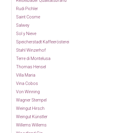
Reisetbauer Qualitätsbrand
Rudi Pichler
Saint Cosme
Salwey
Sol y Nieve
Speicherstadt Kaffeerösterei
Stahl Winzerhof
Terre di Montelusa
Thomas Hensel
Villa Maria
Vina Cobos
Von Winning
Wagner Stempel
Weingut Hirsch
Weingut Künstler
Willems Willems