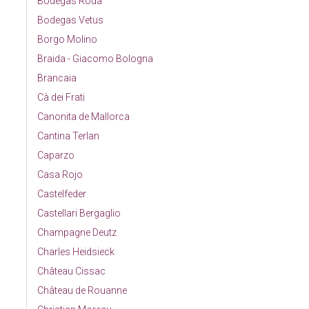
Bodegas Roda
Bodegas Vetus
Borgo Molino
Braida - Giacomo Bologna
Brancaia
Cà dei Frati
Canonita de Mallorca
Cantina Terlan
Caparzo
Casa Rojo
Castelfeder
Castellari Bergaglio
Champagne Deutz
Charles Heidsieck
Château Cissac
Château de Rouanne