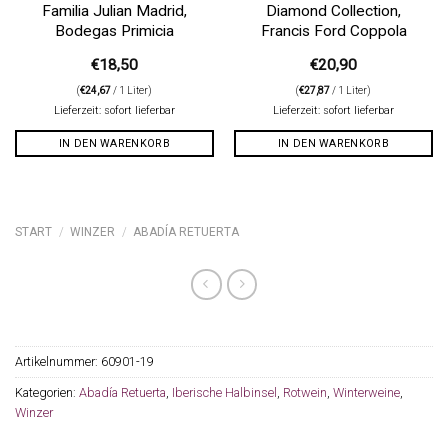
Familia Julian Madrid,
Diamond Collection,
Bodegas Primicia
Francis Ford Coppola
€
18,50
€
20,90
(
€
24,67
/ 1 Liter)
(
€
27,87
/ 1 Liter)
Lieferzeit: sofort lieferbar
Lieferzeit: sofort lieferbar
IN DEN WARENKORB
IN DEN WARENKORB
START
/
WINZER
/
ABADÍA RETUERTA
Artikelnummer:
60901-19
Kategorien:
Abadía Retuerta
,
Iberische Halbinsel
,
Rotwein
,
Winterweine
,
Winzer