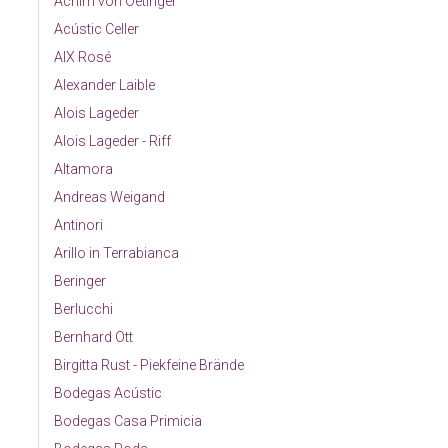
Achim von Oetinger
Acústic Celler
AIX Rosé
Alexander Laible
Alois Lageder
Alois Lageder - Riff
Altamora
Andreas Weigand
Antinori
Arillo in Terrabianca
Beringer
Berlucchi
Bernhard Ott
Birgitta Rust - Piekfeine Brände
Bodegas Acústic
Bodegas Casa Primicia