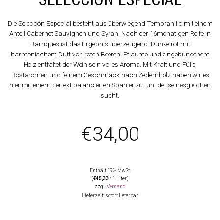
Die Seleccón Especial besteht aus überwiegend Tempranillo mit einem
Anteil Cabernet Sauvignon und Syrah. Nach der 16monatigen Reife in
Barriques ist das Ergebnis überzeugend: Dunkelrot mit
harmonischem Duft von roten Beeren, Pflaume und eingebundenem
Holz entfaltet der Wein sein volles Aroma. Mit Kraft und Fülle,
Röstaromen und feinem Geschmack nach Zedernholz haben wir es
hier mit einem perfekt balancierten Spanier zu tun, der seinesgleichen
sucht.
€
34,00
Enthält 19% MwSt.
(
€
45,33
/ 1 Liter)
zzgl.
Versand
Lieferzeit: sofort lieferbar