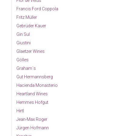
Flor de Vetus
Francis Ford Coppola
Fritz Müller
Gebrüder Kauer
Gin Sul
Giustini
Glaetzer Wines
Gölles
Graham´s
Gut Hermannsberg
Hacienda Monasterio
Heartland Wines
Hemmes Hofgut
Hirtl
Jean-Max Roger
Jürgen Hofmann