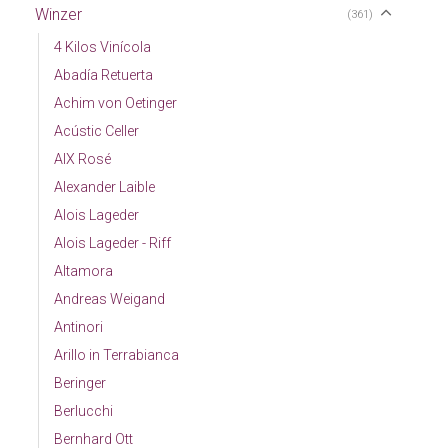
Winzer
(361)
4 Kilos Vinícola
Abadía Retuerta
Achim von Oetinger
Acústic Celler
AIX Rosé
Alexander Laible
Alois Lageder
Alois Lageder - Riff
Altamora
Andreas Weigand
Antinori
Arillo in Terrabianca
Beringer
Berlucchi
Bernhard Ott