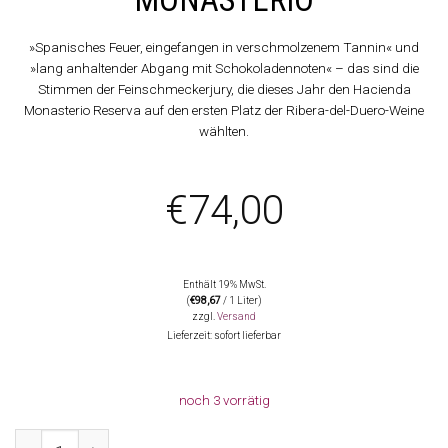
»Spanisches Feuer, eingefangen in verschmolzenem Tannin« und
»lang anhaltender Abgang mit Schokoladennoten« – das sind die
Stimmen der Feinschmeckerjury, die dieses Jahr den Hacienda
Monasterio Reserva auf den ersten Platz der Ribera-del-Duero-Weine
wählten.
€
74,00
Enthält 19% MwSt.
(
€
98,67
/ 1 Liter)
zzgl.
Versand
Lieferzeit: sofort lieferbar
noch 3 vorrätig
2020 Reserva, Hacienda Monasterio Menge