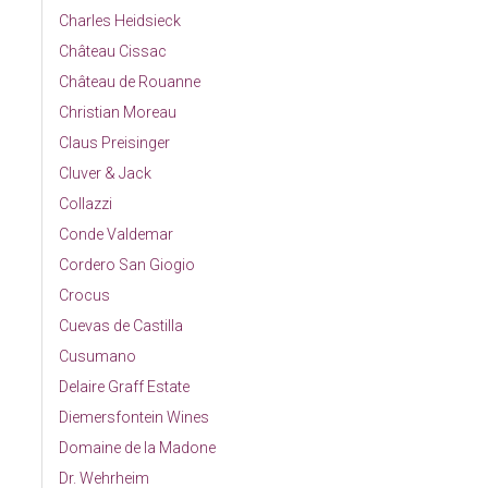
Charles Heidsieck
Château Cissac
Château de Rouanne
Christian Moreau
Claus Preisinger
Cluver & Jack
Collazzi
Conde Valdemar
Cordero San Giogio
Crocus
Cuevas de Castilla
Cusumano
Delaire Graff Estate
Diemersfontein Wines
Domaine de la Madone
Dr. Wehrheim