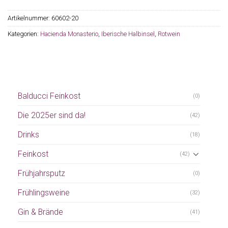
Artikelnummer:
60602-20
Kategorien:
Hacienda Monasterio
,
Iberische Halbinsel
,
Rotwein
Balducci Feinkost
(0)
Die 2025er sind da!
(42)
Drinks
(18)
Feinkost
(42)
Frühjahrsputz
(0)
Frühlingsweine
(32)
Gin & Brände
(41)