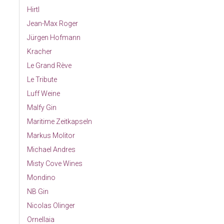
Hirtl
Jean-Max Roger
Jürgen Hofmann
Kracher
Le Grand Rève
Le Tribute
Luff Weine
Malfy Gin
Maritime Zeitkapseln
Markus Molitor
Michael Andres
Misty Cove Wines
Mondino
NB Gin
Nicolas Olinger
Ornellaia