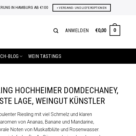
ERUNG IN HAMBURG AB €100
» VERSAND- UND LIEFEROPTIONEN
ANMELDEN
€
0,00
0
ICH-BLOG
WEIN TASTINGS
SLING HOCHHEIMER DOMDECHANEY,
RSTE LAGE, WEINGUT KÜNSTLER
pulenter Riesling mit viel Schmelz und klaren
taromen von Ananas, Banane und Mandarine,
orale Noten von Muskatblüte und Rosenwasser.