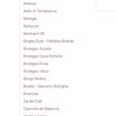
Antinori
Arillo in Terrabianca
Beringer
Berlucchi
Bernhard Ott
Birgitta Rust - Piekfeine Brände
Bodegas Acústic
Bodegas Casa Primicia
Bodegas Roda
Bodegas Vetus
Borgo Molino
Braida - Giacomo Bologna
Brancaia
Cà dei Frati
Canonita de Mallorca