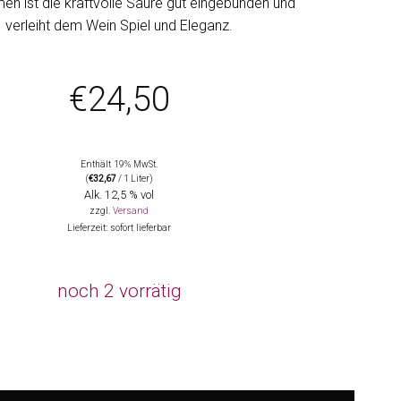
n ist die kraftvolle Säure gut eingebunden und
verleiht dem Wein Spiel und Eleganz.
€
24,50
Enthält 19% MwSt.
(
€
32,67
/ 1 Liter)
Alk. 12,5 % vol
zzgl.
Versand
Lieferzeit: sofort lieferbar
noch 2 vorrätig
Hochheimer Domdechaney, VDP.Erste Lage, Weingut K