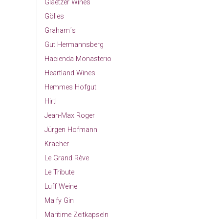
Glaetzer Wines
Gölles
Graham´s
Gut Hermannsberg
Hacienda Monasterio
Heartland Wines
Hemmes Hofgut
Hirtl
Jean-Max Roger
Jürgen Hofmann
Kracher
Le Grand Rève
Le Tribute
Luff Weine
Malfy Gin
Maritime Zeitkapseln