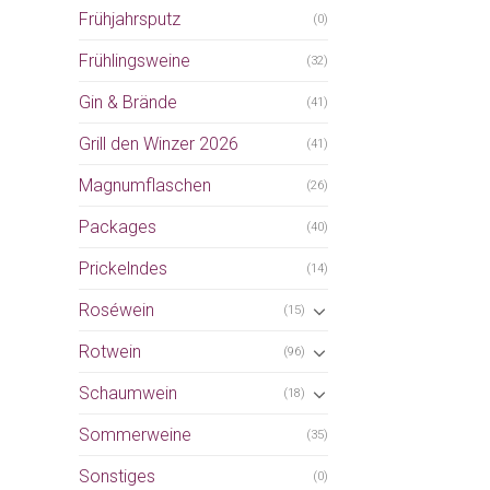
Frühjahrsputz
(0)
Frühlingsweine
(32)
Gin & Brände
(41)
Grill den Winzer 2026
(41)
Magnumflaschen
(26)
Packages
(40)
Prickelndes
(14)
Roséwein
(15)
Rotwein
(96)
Schaumwein
(18)
Sommerweine
(35)
Sonstiges
(0)