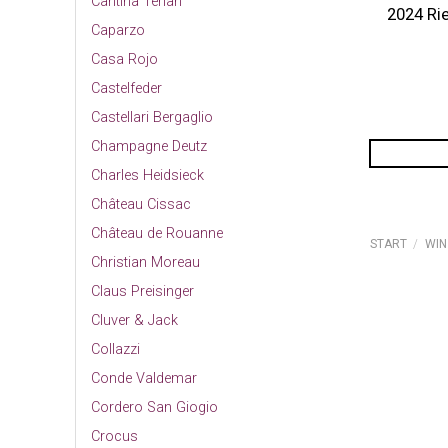
Cantina Terlan
2024 Rie
Caparzo
Casa Rojo
Castelfeder
Castellari Bergaglio
Champagne Deutz
Charles Heidsieck
Château Cissac
Château de Rouanne
START
/
WIN
Christian Moreau
Claus Preisinger
Cluver & Jack
Collazzi
Conde Valdemar
Cordero San Giogio
Crocus