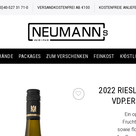
)40-527 31 71-0
VERSANDKOSTENFREI AB €100
KOSTENFREIE ANLIEF
BRÄNDE
PACKAGES
ZUM VERSCHENKEN
FEINKOST
K!ÖSTL
2022 RIE
VDP.E
Auf die
Wunschliste
Ein o
Fruch
sowie fl