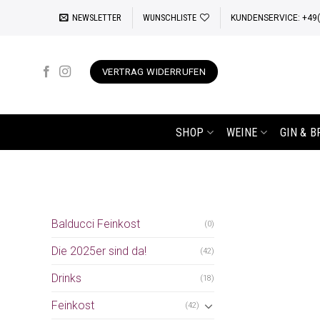
Zum
NEWSLETTER
WUNSCHLISTE
KUNDENSERVICE: +49(0
Inhalt
springen
VERTRAG WIDERRUFEN
SHOP
WEINE
GIN & 
Balducci Feinkost
(0)
Die 2025er sind da!
(42)
Drinks
(18)
Feinkost
(42)