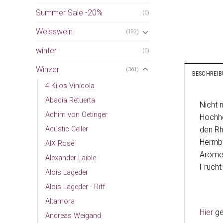
Summer Sale -20%
(0)
Weisswein
(182)
winter
(0)
Winzer
(361)
BESCHREI
4 Kilos Vinícola
Abadía Retuerta
Nicht 
Achim von Oetinger
Hochhe
den Rh
Acústic Celler
Herrnb
AIX Rosé
Aromen
Alexander Laible
Frucht
Alois Lageder
Alois Lageder - Riff
Altamora
Hier
ge
Andreas Weigand