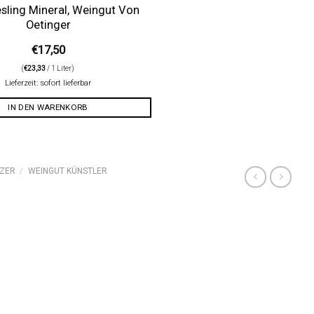
sling Mineral, Weingut Von
Oetinger
€
17,50
(
€
23,33
/ 1 Liter)
Lieferzeit: sofort lieferbar
IN DEN WARENKORB
ZER
/
WEINGUT KÜNSTLER