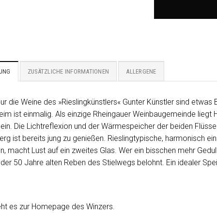
BUNG
ZUSÄTZLICHE INFORMATIONEN
ALLERGENE
nur die Weine des »Rieslingkünstlers« Gunter Künstler sind etwa
im ist einmalig. Als einzige Rheingauer Weinbaugemeinde liegt 
ein. Die Lichtreflexion und der Wärmespeicher der beiden Flüsse s
erg ist bereits jung zu genießen. Rieslingtypische, harmonisch e
, macht Lust auf ein zweites Glas. Wer ein bisschen mehr Geduld 
 der 50 Jahre alten Reben des Stielwegs belohnt. Ein idealer Spei
ht es zur Homepage des Winzers.