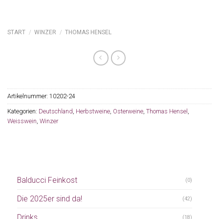
START
/
WINZER
/
THOMAS HENSEL
Artikelnummer:
10202-24
Kategorien:
Deutschland
,
Herbstweine
,
Osterweine
,
Thomas Hensel
,
Weisswein
,
Winzer
Balducci Feinkost
(0)
Die 2025er sind da!
(42)
Drinks
(18)