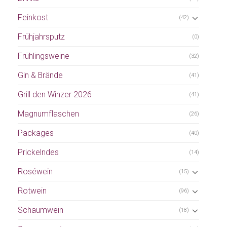
Feinkost
(42)
Frühjahrsputz
(0)
Frühlingsweine
(32)
Gin & Brände
(41)
Grill den Winzer 2026
(41)
Magnumflaschen
(26)
Packages
(40)
Prickelndes
(14)
Roséwein
(15)
Rotwein
(96)
Schaumwein
(18)