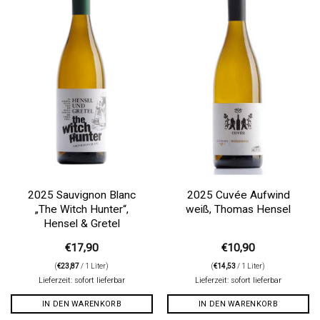
Auf die
Auf die
Wunschliste
Wunschliste
2025 Sauvignon Blanc
2025 Cuvée Aufwind
„The Witch Hunter“,
weiß, Thomas Hensel
Hensel & Gretel
€
17,90
€
10,90
(
€
23,87
/ 1 Liter)
(
€
14,53
/ 1 Liter)
Lieferzeit: sofort lieferbar
Lieferzeit: sofort lieferbar
IN DEN WARENKORB
IN DEN WARENKORB