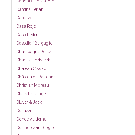
Canonita de Mallorca
Cantina Terlan
Caparzo
Casa Rojo
Castelfeder
Castellari Bergaglio
Champagne Deutz
Charles Heidsieck
Château Cissac
Château de Rouanne
Christian Moreau
Claus Preisinger
Cluver & Jack
Collazzi
Conde Valdemar
Cordero San Giogio