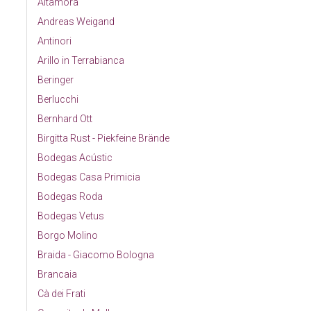
Altamora
Andreas Weigand
Antinori
Arillo in Terrabianca
Beringer
Berlucchi
Bernhard Ott
Birgitta Rust - Piekfeine Brände
Bodegas Acústic
Bodegas Casa Primicia
Bodegas Roda
Bodegas Vetus
Borgo Molino
Braida - Giacomo Bologna
Brancaia
Cà dei Frati