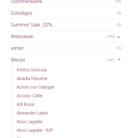
Sommerweine
(35)
Sonstiges
(0)
Summer Sale -20%
(0)
Weisswein
(182)
winter
(0)
Winzer
(361)
4 Kilos Vinícola
Abadía Retuerta
Achim von Oetinger
Acústic Celler
AIX Rosé
Alexander Laible
Alois Lageder
Alois Lageder - Riff