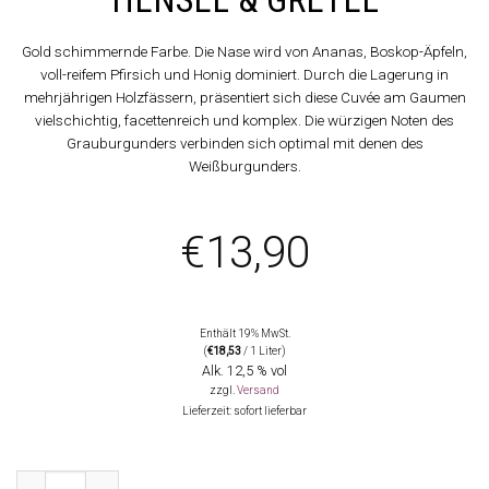
Gold schimmernde Farbe. Die Nase wird von Ananas, Boskop-Äpfeln,
voll-reifem Pfirsich und Honig dominiert. Durch die Lagerung in
mehrjährigen Holzfässern, präsentiert sich diese Cuvée am Gaumen
vielschichtig, facettenreich und komplex. Die würzigen Noten des
Grauburgunders verbinden sich optimal mit denen des
Weißburgunders.
€
13,90
Enthält 19% MwSt.
(
€
18,53
/ 1 Liter)
Alk. 12,5 % vol
zzgl.
Versand
Lieferzeit: sofort lieferbar
2024 Hensel & Gretel weiß, Hensel & Gretel Menge