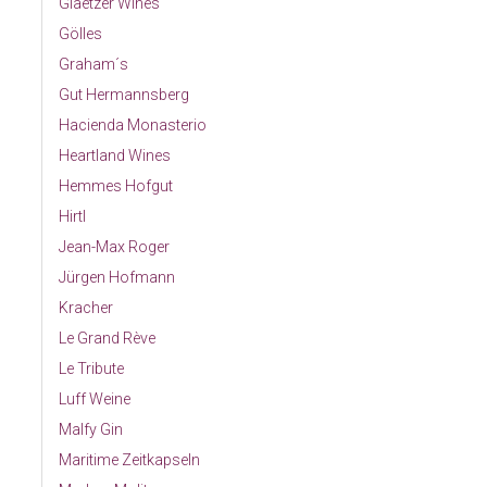
Glaetzer Wines
Gölles
Graham´s
Gut Hermannsberg
Hacienda Monasterio
Heartland Wines
Hemmes Hofgut
Hirtl
Jean-Max Roger
Jürgen Hofmann
Kracher
Le Grand Rève
Le Tribute
Luff Weine
Malfy Gin
Maritime Zeitkapseln