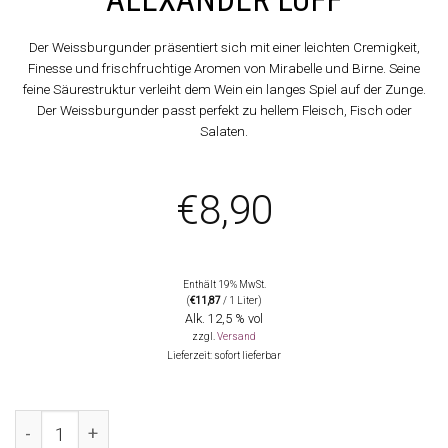
Der Weissburgunder präsentiert sich mit einer leichten Cremigkeit,
Finesse und frischfruchtige Aromen von Mirabelle und Birne. Seine
feine Säurestruktur verleiht dem Wein ein langes Spiel auf der Zunge.
Der Weissburgunder passt perfekt zu hellem Fleisch, Fisch oder
Salaten.
€
8,90
Enthält 19% MwSt.
(
€
11,87
/ 1 Liter)
Alk. 12,5 % vol
zzgl.
Versand
Lieferzeit: sofort lieferbar
2024 Weissburgunder, Alexander Luff Menge