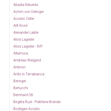
Abadía Retuerta
Achim von Oetinger
Acústic Celler
AIX Rosé
Alexander Laible
Alois Lageder
Alois Lageder - Riff
Altamora
Andreas Weigand
Antinori
Arillo in Terrabianca
Beringer
Berlucchi
Bernhard Ott
Birgitta Rust - Piekfeine Brände
Bodegas Acústic