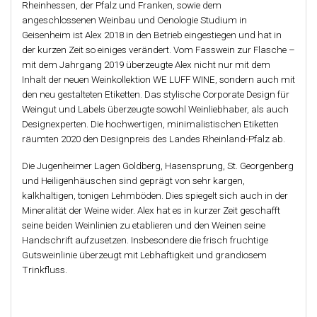
Rheinhessen, der Pfalz und Franken, sowie dem
angeschlossenen Weinbau und Oenologie Studium in
Geisenheim ist Alex 2018 in den Betrieb eingestiegen und hat in
der kurzen Zeit so einiges verändert. Vom Fasswein zur Flasche –
mit dem Jahrgang 2019 überzeugte Alex nicht nur mit dem
Inhalt der neuen Weinkollektion WE LUFF WINE, sondern auch mit
den neu gestalteten Etiketten. Das stylische Corporate Design für
Weingut und Labels überzeugte sowohl Weinliebhaber, als auch
Designexperten. Die hochwertigen, minimalistischen Etiketten
räumten 2020 den Designpreis des Landes Rheinland-Pfalz ab.
Die Jugenheimer Lagen Goldberg, Hasensprung, St. Georgenberg
und Heiligenhäuschen sind geprägt von sehr kargen,
kalkhaltigen, tonigen Lehmböden. Dies spiegelt sich auch in der
Mineralität der Weine wider. Alex hat es in kurzer Zeit geschafft
seine beiden Weinlinien zu etablieren und den Weinen seine
Handschrift aufzusetzen. Insbesondere die frisch fruchtige
Gutsweinlinie überzeugt mit Lebhaftigkeit und grandiosem
Trinkfluss.