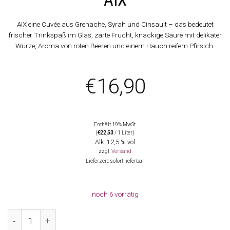
AIX eine Cuvée aus Grenache, Syrah und Cinsault – das bedeutet
frischer Trinkspaß im Glas, zarte Frucht, knackige Säure mit delikater
Würze, Aroma von roten Beeren und einem Hauch reifem Pfirsich.
€
16,90
Enthält 19% MwSt.
(
€
22,53
/ 1 Liter)
Alk. 12,5 % vol
zzgl.
Versand
Lieferzeit: sofort lieferbar
noch 6 vorrätig
2025 AIX Rosé, Maison Saint Aix Menge