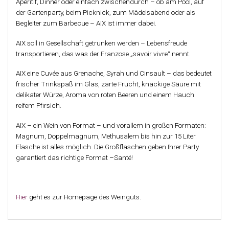
Aperitif, Dinner oder einfach zwischendurch – ob am Pool, auf
der Gartenparty, beim Picknick, zum Mädelsabend oder als
Begleiter zum Barbecue – AIX ist immer dabei.
AIX soll in Gesellschaft getrunken werden – Lebensfreude
transportieren, das was der Franzose „savoir vivre“ nennt.
AIX eine Cuvée aus Grenache, Syrah und Cinsault – das bedeutet
frischer Trinkspaß im Glas, zarte Frucht, knackige Säure mit
delikater Würze, Aroma von roten Beeren und einem Hauch
reifem Pfirsich.
AIX – ein Wein von Format – und vorallem in großen Formaten:
Magnum, Doppelmagnum, Methusalem bis hin zur 15 Liter
Flasche ist alles möglich. Die Großflaschen geben Ihrer Party
garantiert das richtige Format –Santé!
Hier
geht es zur Homepage des Weinguts.