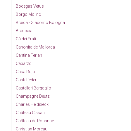
Bodegas Vetus
Borgo Molino
Braida - Giacomo Bologna
Brancaia
Cà dei Frati
Canonita de Mallorca
Cantina Terlan
Caparzo
Casa Rojo
Castelfeder
Castellari Bergaglio
Champagne Deutz
Charles Heidsieck
Château Cissac
Château de Rouanne
Christian Moreau