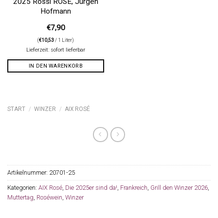
2025 Rossi ROSE, Jürgen
Hofmann
€
7,90
(
€
10,53
/ 1 Liter)
Lieferzeit: sofort lieferbar
IN DEN WARENKORB
START
/
WINZER
/
AIX ROSÉ
Artikelnummer:
20701-25
Kategorien:
AIX Rosé
,
Die 2025er sind da!
,
Frankreich
,
Grill den Winzer 2026
,
Muttertag
,
Roséwein
,
Winzer