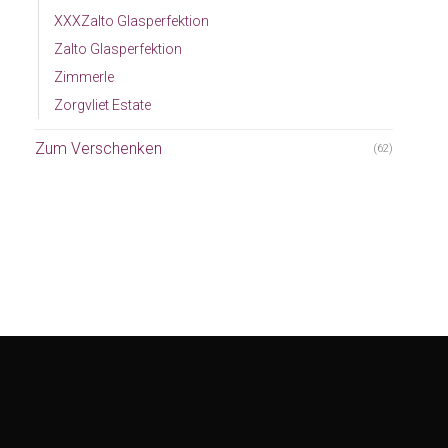
XXXZalto Glasperfektion
Zalto Glasperfektion
Zimmerle
Zorgvliet Estate
Zum Verschenken
(62)