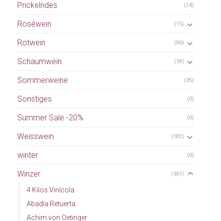
Prickelndes
(14)
Roséwein
(15)
Rotwein
(96)
Schaumwein
(18)
Sommerweine
(35)
Sonstiges
(0)
Summer Sale -20%
(0)
Weisswein
(182)
winter
(0)
Winzer
(361)
4 Kilos Vinícola
Abadía Retuerta
Achim von Oetinger