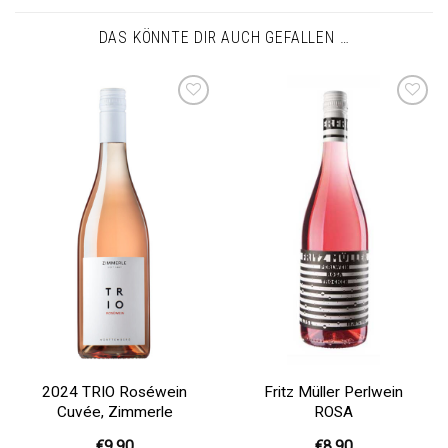
DAS KÖNNTE DIR AUCH GEFALLEN …
Auf die
Auf die
Wunschliste
Wunschliste
2024 TRIO Roséwein
Fritz Müller Perlwein
Cuvée, Zimmerle
ROSA
€
9,90
€
8,90