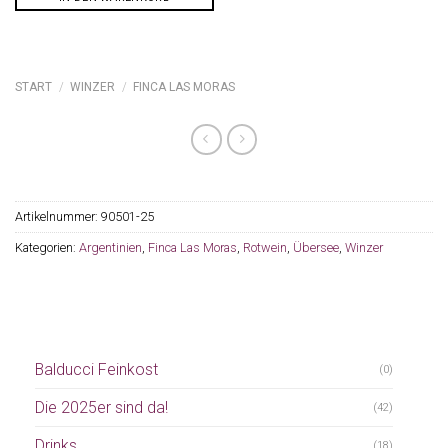
START
/
WINZER
/
FINCA LAS MORAS
Artikelnummer:
90501-25
Kategorien:
Argentinien
,
Finca Las Moras
,
Rotwein
,
Übersee
,
Winzer
Balducci Feinkost
(0)
Die 2025er sind da!
(42)
Drinks
(18)