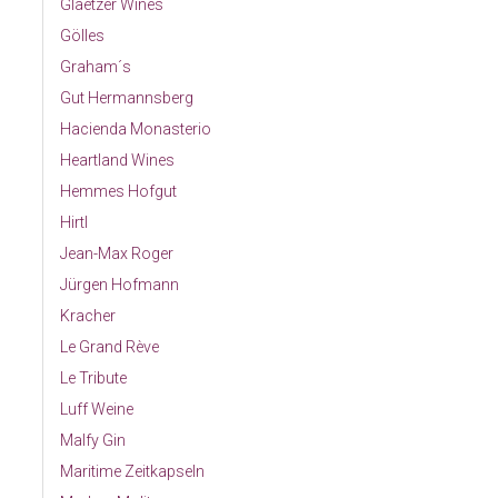
Glaetzer Wines
Gölles
Graham´s
Gut Hermannsberg
Hacienda Monasterio
Heartland Wines
Hemmes Hofgut
Hirtl
Jean-Max Roger
Jürgen Hofmann
Kracher
Le Grand Rève
Le Tribute
Luff Weine
Malfy Gin
Maritime Zeitkapseln