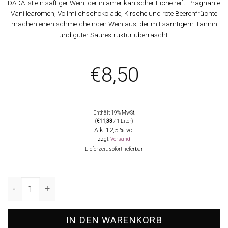
DADÀ ist ein saftiger Wein, der in amerikanischer Eiche reift. Prägnante
Vanillearomen, Vollmilchschokolade, Kirsche und rote Beerenfrüchte
machen einen schmeichelnden Wein aus, der mit samtigem Tannin
und guter Säurestruktur überrascht.
€
8,50
Enthält 19% MwSt.
(
€
11,33
/ 1 Liter)
Alk. 12,5 % vol
zzgl.
Versand
Lieferzeit: sofort lieferbar
2025 DADÀ, Finca Las Moras Menge
IN DEN WARENKORB