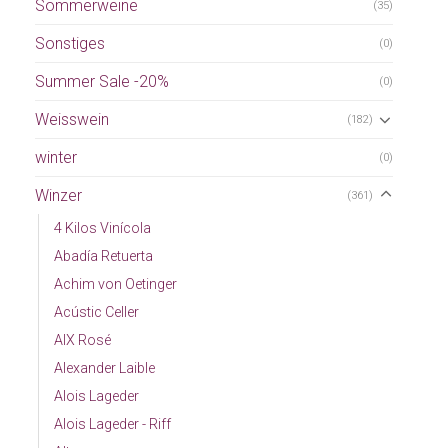
Sommerweine
(35)
Sonstiges
(0)
Summer Sale -20%
(0)
Weisswein
(182)
winter
(0)
Winzer
(361)
4 Kilos Vinícola
Abadía Retuerta
Achim von Oetinger
Acústic Celler
AIX Rosé
Alexander Laible
Alois Lageder
Alois Lageder - Riff