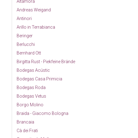
Altamora
Andreas Weigand
Antinori
Arillo in Terrabianca
Beringer
Berlucchi
Bernhard Ott
Birgitta Rust - Piekfeine Brände
Bodegas Acústic
Bodegas Casa Primicia
Bodegas Roda
Bodegas Vetus
Borgo Molino
Braida - Giacomo Bologna
Brancaia
Cà dei Frati