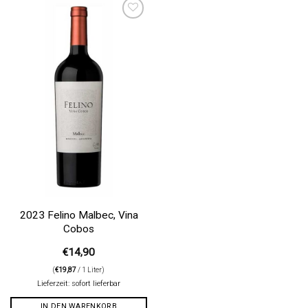
Auf die
Wunschliste
2023 Felino Malbec, Vina
Cobos
€
14,90
(
€
19,87
/ 1 Liter)
Lieferzeit: sofort lieferbar
IN DEN WARENKORB