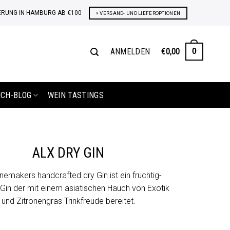
ERUNG IN HAMBURG AB €100
» VERSAND- UND LIEFEROPTIONEN
ANMELDEN
€
0,00
0
ICH-BLOG
WEIN TASTINGS
ALX DRY GIN
nemakers handcrafted dry Gin ist ein fruchtig-
 Gin der mit einem asiatischen Hauch von Exotik
und Zitronengras Trinkfreude bereitet.