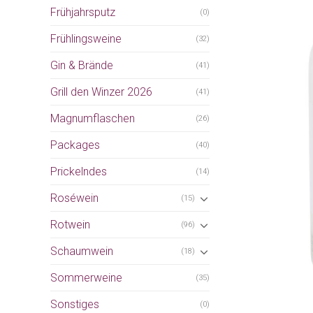
Frühjahrsputz
(0)
Frühlingsweine
(32)
Gin & Brände
(41)
Grill den Winzer 2026
(41)
Magnumflaschen
(26)
Packages
(40)
Prickelndes
(14)
Roséwein
(15)
Rotwein
(96)
Schaumwein
(18)
Sommerweine
(35)
Sonstiges
(0)