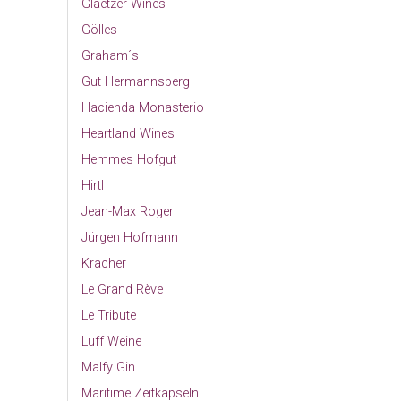
Glaetzer Wines
Gölles
Graham´s
Gut Hermannsberg
Hacienda Monasterio
Heartland Wines
Hemmes Hofgut
Hirtl
Jean-Max Roger
Jürgen Hofmann
Kracher
Le Grand Rève
Le Tribute
Luff Weine
Malfy Gin
Maritime Zeitkapseln