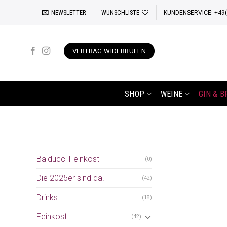
Zum
NEWSLETTER
WUNSCHLISTE
KUNDENSERVICE: +49(0
Inhalt
springen
VERTRAG WIDERRUFEN
SHOP
WEINE
GIN & 
Balducci Feinkost
(0)
Die 2025er sind da!
(42)
Drinks
(18)
Feinkost
(42)