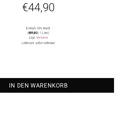
€
44,90
Enthält 19% MwSt.
(
€
89,80
/ 1 Liter)
zzgl.
Versand
Lieferzeit: sofort lieferbar
enge
IN DEN WARENKORB