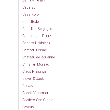
Cantina Terlan
Caparzo
Casa Rojo
Castelfeder
Castellari Bergaglio
Champagne Deutz
Charles Heidsieck
Château Cissac
Château de Rouanne
Christian Moreau
Claus Preisinger
Cluver & Jack
Collazzi
Conde Valdemar
Cordero San Giogio
Crocus