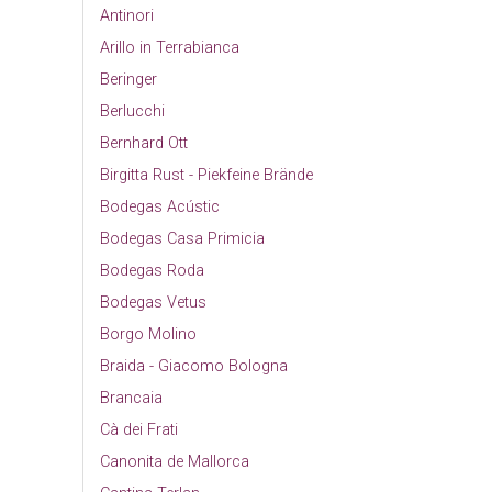
Antinori
Arillo in Terrabianca
Beringer
Berlucchi
Bernhard Ott
Birgitta Rust - Piekfeine Brände
Bodegas Acústic
Bodegas Casa Primicia
Bodegas Roda
Bodegas Vetus
Borgo Molino
Braida - Giacomo Bologna
Brancaia
Cà dei Frati
Canonita de Mallorca