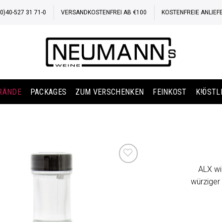
)40-527 31 71-0
VERSANDKOSTENFREI AB €100
KOSTENFREIE ANLIEF
BRÄNDE
PACKAGES
ZUM VERSCHENKEN
FEINKOST
K!ÖSTL
ALX wi
Auf die
würziger
Wunschliste