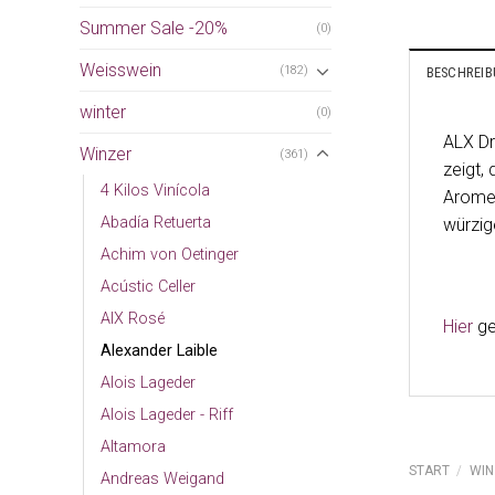
Summer Sale -20%
(0)
Weisswein
(182)
BESCHREI
winter
(0)
ALX Dr
Winzer
(361)
zeigt,
4 Kilos Vinícola
Aromen
Abadía Retuerta
würzig
Achim von Oetinger
Acústic Celler
AIX Rosé
Hier
ge
Alexander Laible
Alois Lageder
Alois Lageder - Riff
Altamora
START
/
WIN
Andreas Weigand