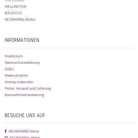
THE LOCKS
WELLINGTEN
BALDUCCI
NEUMANN|s Bistro
INFORMATIONEN
Impressum
Datenschutzerklärung
AGBs
Widerrufsrecht
Vertrag widerrufen
Preise, Versand und Lieferung
Barrierefreiheitserklärung
BESUCHE UNS AUF
NEUMANN|S Weine
NEUMANN|s Weine