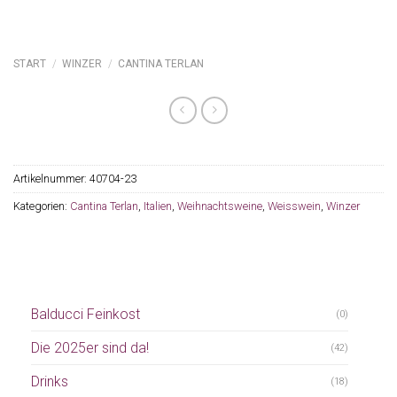
START
/
WINZER
/
CANTINA TERLAN
Artikelnummer:
40704-23
Kategorien:
Cantina Terlan
,
Italien
,
Weihnachtsweine
,
Weisswein
,
Winzer
Balducci Feinkost
(0)
Die 2025er sind da!
(42)
Drinks
(18)