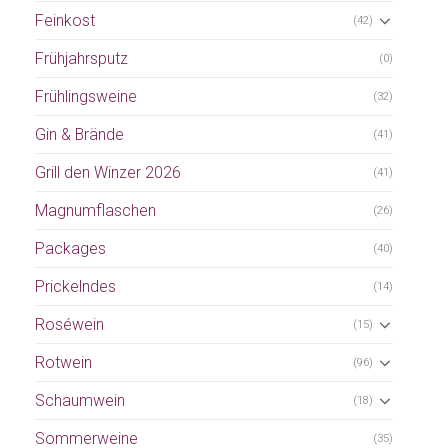
Feinkost
(42)
Frühjahrsputz
(0)
Frühlingsweine
(32)
Gin & Brände
(41)
Grill den Winzer 2026
(41)
Magnumflaschen
(26)
Packages
(40)
Prickelndes
(14)
Roséwein
(15)
Rotwein
(96)
Schaumwein
(18)
Sommerweine
(35)