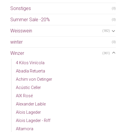
Sonstiges
(0)
Summer Sale -20%
(0)
Weisswein
(182)
winter
(0)
Winzer
(361)
4 Kilos Vinícola
Abadía Retuerta
Achim von Oetinger
Acústic Celler
AIX Rosé
Alexander Laible
Alois Lageder
Alois Lageder - Riff
Altamora