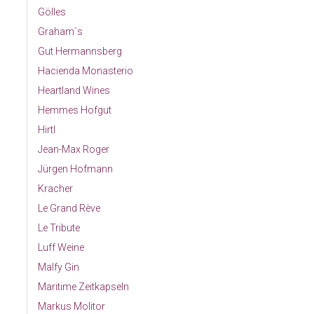
Gölles
Graham´s
Gut Hermannsberg
Hacienda Monasterio
Heartland Wines
Hemmes Hofgut
Hirtl
Jean-Max Roger
Jürgen Hofmann
Kracher
Le Grand Rève
Le Tribute
Luff Weine
Malfy Gin
Maritime Zeitkapseln
Markus Molitor