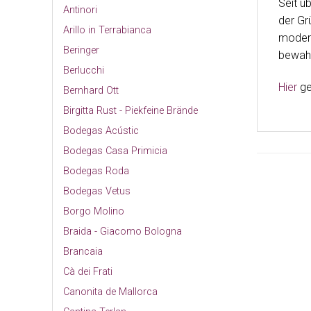
Seit ü
Antinori
der Gr
Arillo in Terrabianca
modern
Beringer
bewahr
Berlucchi
Hier
ge
Bernhard Ott
Birgitta Rust - Piekfeine Brände
Bodegas Acústic
Bodegas Casa Primicia
Bodegas Roda
Bodegas Vetus
Borgo Molino
Braida - Giacomo Bologna
Brancaia
Cà dei Frati
Canonita de Mallorca