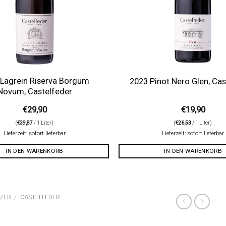
 Lagrein Riserva Borgum
2023 Pinot Nero Glen, Cas
Novum, Castelfeder
€
29,90
€
19,90
(
€
39,87
/ 1 Liter)
(
€
26,53
/ 1 Liter)
Lieferzeit: sofort lieferbar
Lieferzeit: sofort lieferbar
IN DEN WARENKORB
IN DEN WARENKORB
ZER
/
CASTELFEDER