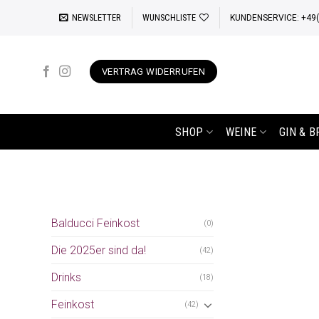
Zum
NEWSLETTER
WUNSCHLISTE
KUNDENSERVICE: +49(0
Inhalt
springen
VERTRAG WIDERRUFEN
SHOP
WEINE
GIN & 
Balducci Feinkost
(0)
Die 2025er sind da!
(42)
Drinks
(18)
Feinkost
(42)