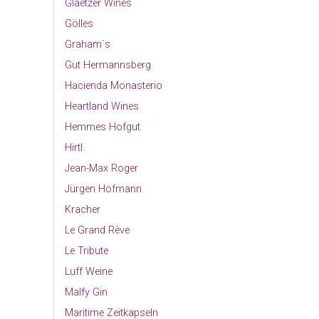
Glaetzer Wines
Gölles
Graham´s
Gut Hermannsberg
Hacienda Monasterio
Heartland Wines
Hemmes Hofgut
Hirtl
Jean-Max Roger
Jürgen Hofmann
Kracher
Le Grand Rève
Le Tribute
Luff Weine
Malfy Gin
Maritime Zeitkapseln