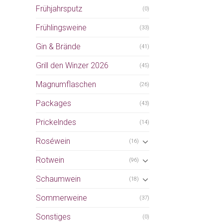
Frühjahrsputz
(0)
Frühlingsweine
(33)
Gin & Brände
(41)
Grill den Winzer 2026
(45)
Magnumflaschen
(26)
Packages
(43)
Prickelndes
(14)
Roséwein
(16)
Rotwein
(96)
Schaumwein
(18)
Sommerweine
(37)
Sonstiges
(0)