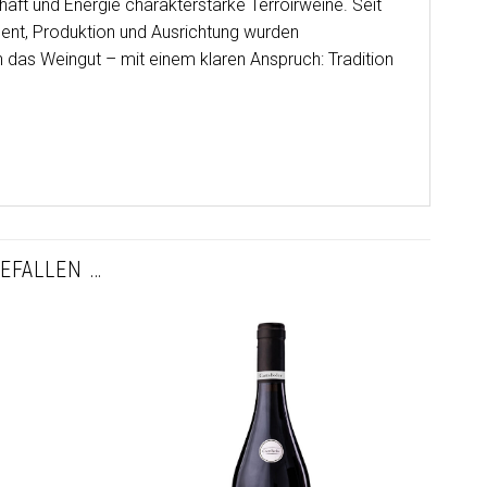
haft und Energie charakterstarke Terroirweine. Seit
ment, Produktion und Ausrichtung wurden
on das Weingut – mit einem klaren Anspruch: Tradition
EFALLEN …
Auf die
Auf die
Wunschliste
Wunschliste