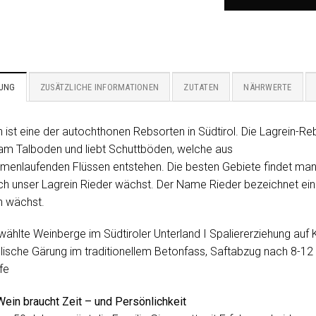
BUNG
ZUSÄTZLICHE INFORMATIONEN
ZUTATEN
NÄHRWERTE
n ist eine der autochthonen Rebsorten in Südtirol. Die Lagrein-
am Talboden und liebt Schuttböden, welche aus
enlaufenden Flüssen entstehen. Die besten Gebiete findet ma
h unser Lagrein Rieder wächst. Der Name Rieder bezeichnet ein
n wächst.
ählte Weinberge im Südtiroler Unterland I Spaliererziehung auf 
lische Gärung im traditionellem Betonfass, Saftabzug nach 8-1
fe
Wein braucht Zeit – und Persönlichkeit