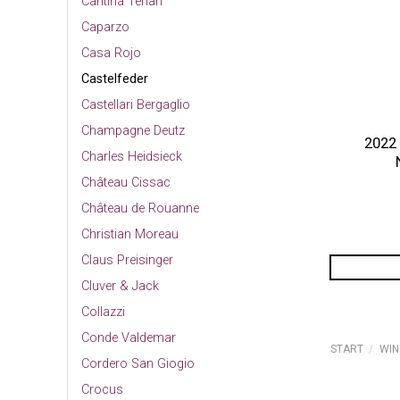
Cantina Terlan
Caparzo
Casa Rojo
Castelfeder
Castellari Bergaglio
Champagne Deutz
2022
Charles Heidsieck
Château Cissac
Château de Rouanne
Christian Moreau
Claus Preisinger
Cluver & Jack
Collazzi
Conde Valdemar
START
/
WIN
Cordero San Giogio
Crocus