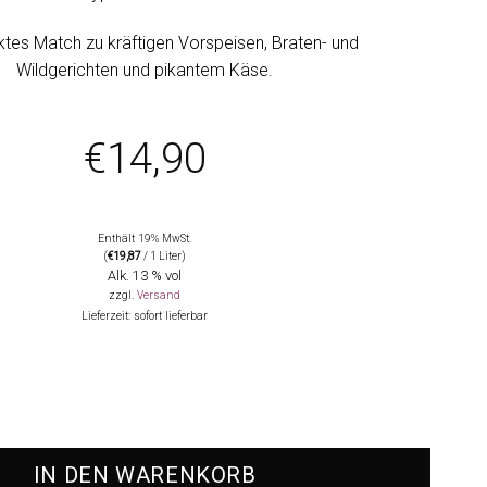
ktes Match zu kräftigen Vorspeisen, Braten- und
Wildgerichten und pikantem Käse.
€
14,90
Enthält 19% MwSt.
(
€
19,87
/ 1 Liter)
Alk. 13 % vol
zzgl.
Versand
Lieferzeit: sofort lieferbar
ieder, Castelfeder Menge
IN DEN WARENKORB