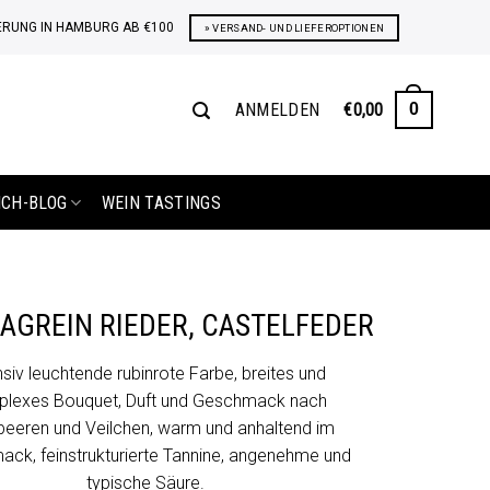
ERUNG IN HAMBURG AB €100
» VERSAND- UND LIEFEROPTIONEN
ANMELDEN
€
0,00
0
ICH-BLOG
WEIN TASTINGS
LAGREIN RIEDER, CASTELFEDER
nsiv leuchtende rubinrote Farbe, breites und
lexes Bouquet, Duft und Geschmack nach
eeren und Veilchen, warm und anhaltend im
ck, feinstrukturierte Tannine, angenehme und
typische Säure.