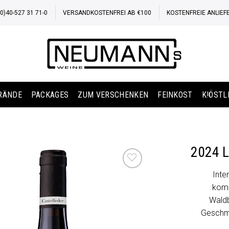
)40-527 31 71-0
VERSANDKOSTENFREI AB €100
KOSTENFREIE ANLIEF
BRÄNDE
PACKAGES
ZUM VERSCHENKEN
FEINKOST
K!ÖSTL
2024 
Inte
Auf die
komp
Wunschliste
Waldb
Geschma