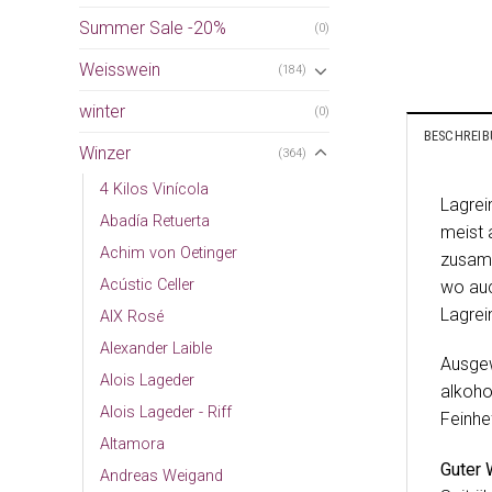
Summer Sale -20%
(0)
Weisswein
(184)
winter
(0)
BESCHREI
Winzer
(364)
4 Kilos Vinícola
Lagrei
Abadía Retuerta
meist 
Achim von Oetinger
zusamm
Acústic Celler
wo auc
Lagrei
AIX Rosé
Alexander Laible
Ausgew
Alois Lageder
alkoho
Alois Lageder - Riff
Feinhe
Altamora
Guter 
Andreas Weigand