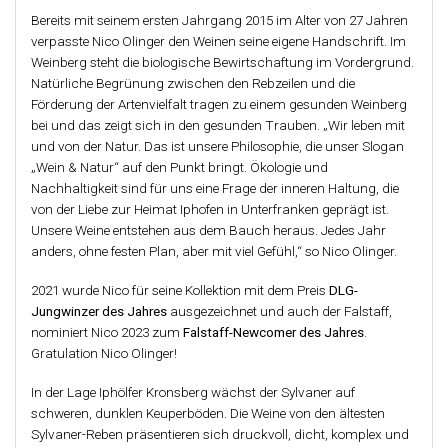
Bereits mit seinem ersten Jahrgang 2015 im Alter von 27 Jahren
verpasste Nico Olinger den Weinen seine eigene Handschrift. Im
Weinberg steht die biologische Bewirtschaftung im Vordergrund.
Natürliche Begrünung zwischen den Rebzeilen und die
Förderung der Artenvielfalt tragen zu einem gesunden Weinberg
bei und das zeigt sich in den gesunden Trauben. „Wir leben mit
und von der Natur. Das ist unsere Philosophie, die unser Slogan
„Wein & Natur“ auf den Punkt bringt. Ökologie und
Nachhaltigkeit sind für uns eine Frage der inneren Haltung, die
von der Liebe zur Heimat Iphofen in Unterfranken geprägt ist.
Unsere Weine entstehen aus dem Bauch heraus. Jedes Jahr
anders, ohne festen Plan, aber mit viel Gefühl,“ so Nico Olinger.
2021 wurde Nico für seine Kollektion mit dem Preis
DLG-
Jungwinzer des Jahres
ausgezeichnet und auch der Falstaff,
nominiert Nico 2023 zum
Falstaff-Newcomer des Jahres
.
Gratulation Nico Olinger!
In der Lage Iphölfer Kronsberg wächst der Sylvaner auf
schweren, dunklen Keuperböden. Die Weine von den ältesten
Sylvaner-Reben präsentieren sich druckvoll, dicht, komplex und