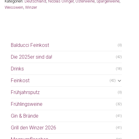
Kategorien:
Deutschland
,
Nicolas Olinger
,
Osterweine
,
Spargelweine
,
Weisswein
,
Winzer
Balducci Feinkost
(0)
Die 2025er sind da!
(42)
Drinks
(18)
Feinkost
(42)
Frühjahrsputz
(0)
Frühlingsweine
(32)
Gin & Brände
(41)
Grill den Winzer 2026
(41)