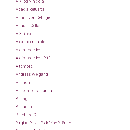
4 Kilos Vinícola
Abadía Retuerta
Achim von Oetinger
Acústic Celler
AIX Rosé
Alexander Laible
Alois Lageder
Alois Lageder - Riff
Altamora
Andreas Weigand
Antinori
Arillo in Terrabianca
Beringer
Berlucchi
Bernhard Ott
Birgitta Rust - Piekfeine Brände