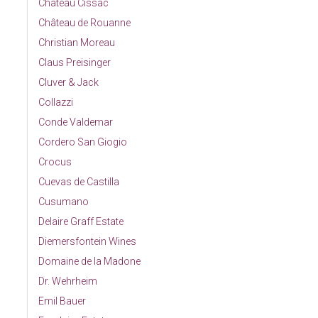
Château Cissac
Château de Rouanne
Christian Moreau
Claus Preisinger
Cluver & Jack
Collazzi
Conde Valdemar
Cordero San Giogio
Crocus
Cuevas de Castilla
Cusumano
Delaire Graff Estate
Diemersfontein Wines
Domaine de la Madone
Dr. Wehrheim
Emil Bauer