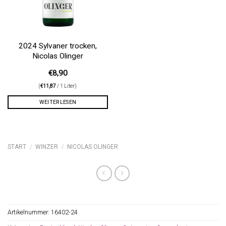
2024 Sylvaner trocken,
Nicolas Olinger
€
8,90
(
€
11,87
/ 1 Liter)
WEITERLESEN
START
/
WINZER
/
NICOLAS OLINGER
Artikelnummer:
16402-24