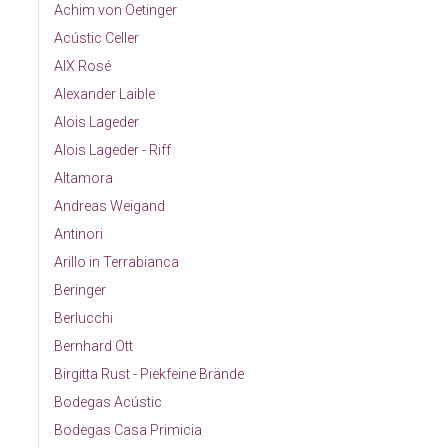
Achim von Oetinger
Acústic Celler
AIX Rosé
Alexander Laible
Alois Lageder
Alois Lageder - Riff
Altamora
Andreas Weigand
Antinori
Arillo in Terrabianca
Beringer
Berlucchi
Bernhard Ott
Birgitta Rust - Piekfeine Brände
Bodegas Acústic
Bodegas Casa Primicia